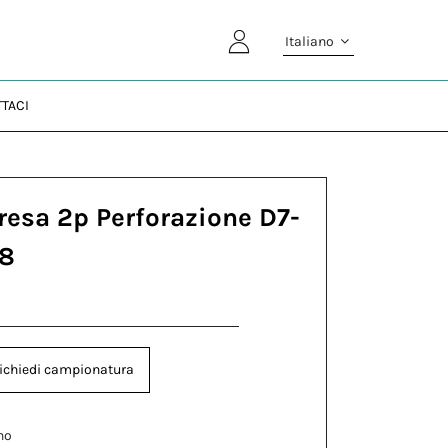
Italiano
TACI
resa 2p Perforazione D7-
68
ichiedi campionatura
no