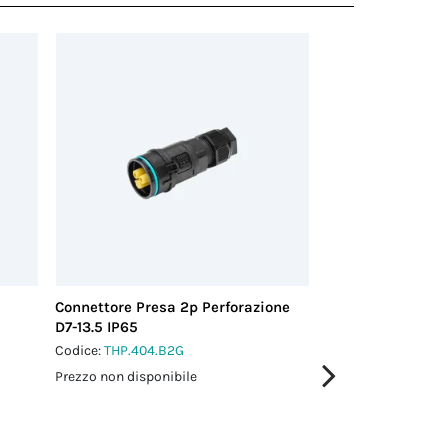
Connettore Presa 2p Perforazione
Connettore Presa
D7-13.5 IP65
Perforazione M28
Codice:
THP.404.B2G
Codice:
THP.406.C1
Prezzo non disponibile
Prezzo non disponi