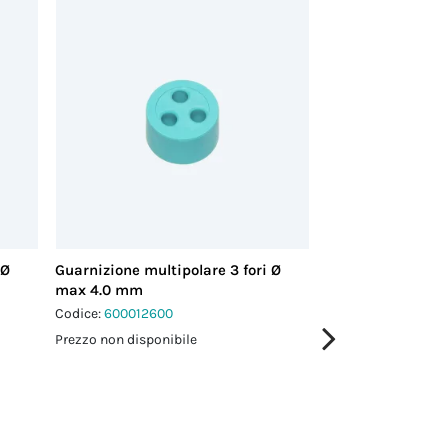
 Ø
Guarnizione multipolare 3 fori Ø
Guarnizione multi
max 4.0 mm
max 3.5 mm
Codice:
600012600
Codice:
600018200
Prezzo non disponibile
Prezzo non disponi