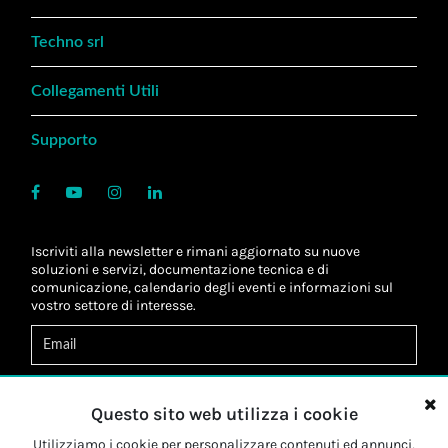
Techno srl
Collegamenti Utili
Supporto
Iscriviti alla newsletter e rimani aggiornato su nuove
soluzioni e servizi, documentazione tecnica e di
comunicazione, calendario degli eventi e informazioni sul
vostro settore di interesse.
Acconsento al
trattamento dei dati
*
Letta l'informativa, autorizzo al
trattamento dei miei dati
Questo sito web utilizza i cookie
personali
*
Letta l'informativa, autorizzo al trattamento dei miei dati
Utilizziamo i cookie per personalizzare contenuti ed annunci,