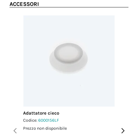
ACCESSORI
Adattatore cieco
Adattato
Codice:
6000156LF
Codice:
6
Prezzo non disponibile
Prezzo no