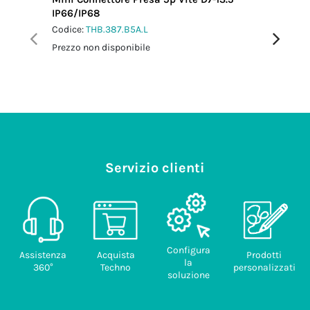
IP66/IP68
L0.5 m 
Codice:
THB.387.B5A.L
Codice:
T
Prezzo non disponibile
Prezzo no
Servizio clienti
Configura
Assistenza
Acquista
Prodotti
la
360°
Techno
personalizzati
soluzione