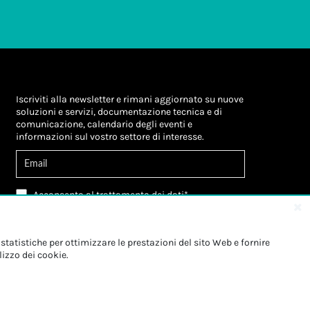
Iscriviti alla newsletter e rimani aggiornato su nuove
soluzioni e servizi, documentazione tecnica e di
comunicazione, calendario degli eventi e
informazioni sul vostro settore di interesse.
Acconsento al
trattamento dei dati
*
Letta l'informativa, autorizzo al
trattamento dei
miei dati personali
*
Letta l'informativa, autorizzo al trattamento dei
statistiche per ottimizzare le prestazioni del sito Web e fornire
miei dati personali a fini di
marketing
*
lizzo dei cookie.
Iscriviti