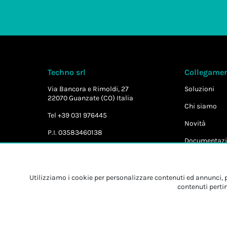
Techno srl
Collegament
Via Bancora e Rimoldi, 27
Soluzioni
22070 Guanzate (CO) Italia
Chi siamo
Tel +39 031 976445
Novità
P.I. 03583460138
Documentazi
Utilizziamo i cookie per personalizzare contenuti ed annunci, pe
contenuti pertin