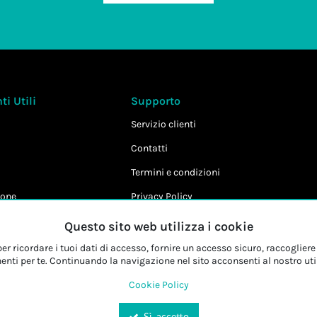
i Utili
Supporto
Servizio clienti
Contatti
Termini e condizioni
one
Privacy Policy
Cookie Policy
Questo sito web utilizza i cookie
r ricordare i tuoi dati di accesso, fornire un accesso sicuro, raccogliere 
enti per te. Continuando la navigazione nel sito acconsenti al nostro uti
Cookie Policy