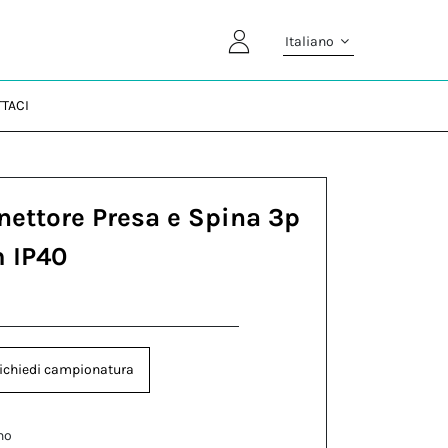
Italiano
TACI
nettore Presa e Spina 3p
m IP40
ichiedi campionatura
no