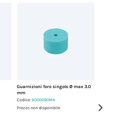
Guarnizioni foro singolo Ø max 3.0
Guarnizioni foro 
mm
mm
Codice:
6000090MA
Codice:
6000084M
Prezzo non disponibile
Prezzo non disponi