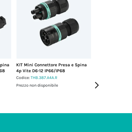
Spina
KIT Mini Connettore Presa e Spina
KIT Connettore P
P68
4p Vite D6-12 IP66/IP68
Vite D7-13.5 IP66
Codice:
THB.387.A4A.R
Codice:
THR.405.S3
Prezzo non disponibile
Prezzo non disponi