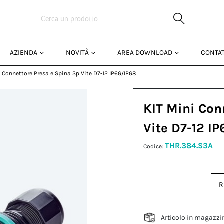
Skip to Main Content
AZIENDA
NOVITÀ
AREA DOWNLOAD
CONTAT
i Connettore Presa e Spina 3p Vite D7-12 IP66/IP68
KIT Mini Con
Vite D7-12 I
THR.384.S3A
Codice:
R
Articolo in magazzi