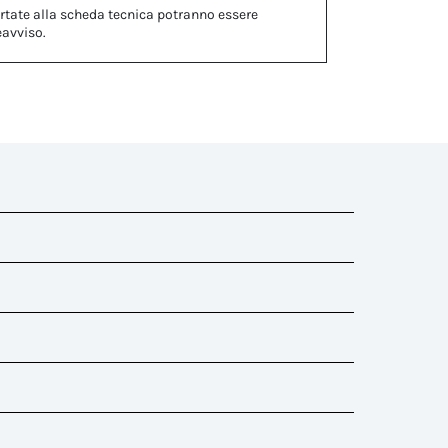
rtate alla scheda tecnica potranno essere
eavviso.
zione del dado già contenuta nel kit