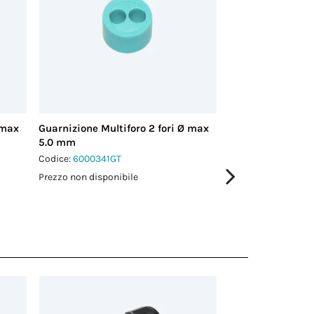
 max
Guarnizione Multiforo 2 fori Ø max
Guarnizione Multi
5.0 mm
3.0 mm
Codice:
6000341GT
Codice:
6000342GT
Prezzo non disponibile
Prezzo non disponi