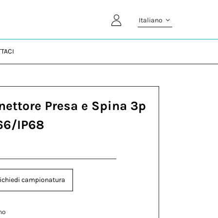
Italiano
TACI
nettore Presa e Spina 3p
P66/IP68
ichiedi campionatura
no