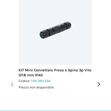
2.5 Nm
KIT Mini Connettore Presa e Spina 3p Vite
KIT Mini
D7.8 mm IP40
D7-12 I
Codice:
THR.382.S3A
Codice:
T
Prezzo non disponibile
Prezzo no