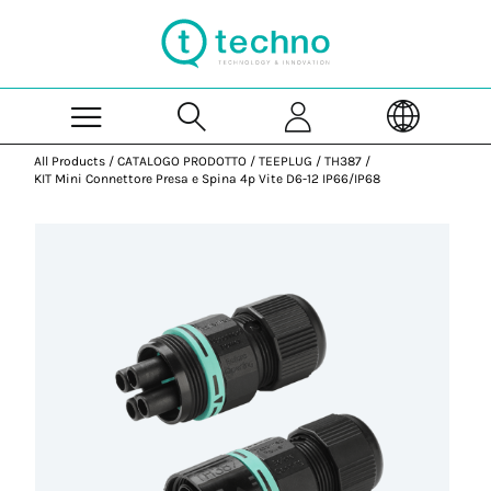
Skip to Main Content
All Products
/
CATALOGO PRODOTTO
/
TEEPLUG
/
TH387
/
KIT Mini Connettore Presa e Spina 4p Vite D6-12 IP66/IP68