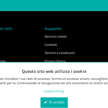
i Utili
Supporto
Servizio clienti
Contatti
Termini e condizioni
one
Privacy Policy
Cookie Policy
Questo sito web utilizza i cookie
r ricordare i tuoi dati di accesso, fornire un accesso sicuro, raccogliere 
enti per te. Continuando la navigazione nel sito acconsenti al nostro uti
Cookie Policy
Sì, accetto