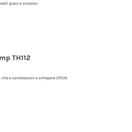
elli piani e circolari
rimp TH112
a vite e connessioni a crimpare (IP54)