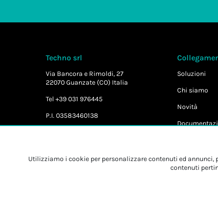
Techno srl
Collegament
Via Bancora e Rimoldi, 27
Soluzioni
22070 Guanzate (CO) Italia
Chi siamo
Tel +39 031 976445
Novità
P.I. 03583460138
Documentazi
Utilizziamo i cookie per personalizzare contenuti ed annunci, pe
contenuti pertin