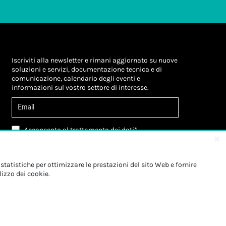
Iscriviti alla newsletter e rimani aggiornato su nuove
soluzioni e servizi, documentazione tecnica e di
comunicazione, calendario degli eventi e
informazioni sul vostro settore di interesse.
Acconsento al
trattamento dei dati
*
Letta l'informativa, autorizzo al
trattamento dei
miei dati personali
*
Letta l'informativa, autorizzo al trattamento dei
statistiche per ottimizzare le prestazioni del sito Web e fornire
miei dati personali a fini di
marketing
*
lizzo dei cookie.
Iscriviti