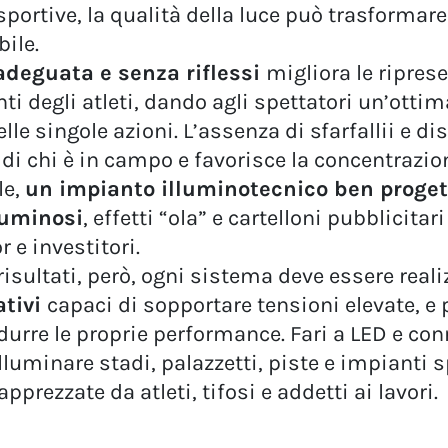
portive, la qualità della luce può trasformare
ile.
adeguata e senza riflessi
migliora le riprese
i degli atleti, dando agli spettatori un’ottima
le singole azioni. L’assenza di sfarfallii e dis
i chi è in campo e favorisce la concentrazion
le,
un impianto illuminotecnico ben proget
luminosi
, effetti “ola” e cartelloni pubblicitar
 e investitori.
risultati, però, ogni sistema deve essere real
ativi
capaci di sopportare tensioni elevate, e 
durre le proprie performance. Fari a LED e con
illuminare stadi, palazzetti, piste e impianti s
apprezzate da atleti, tifosi e addetti ai lavori.