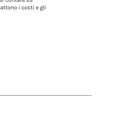
er contare su
ttono i costi e gli