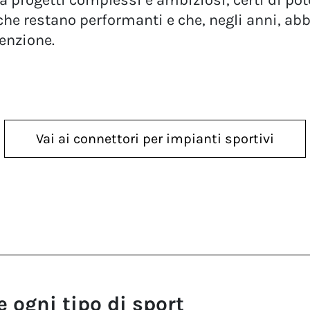
à progetti complessi e ambiziosi, certi di pot
 che restano performanti e che, negli anni, abba
enzione.
Vai ai connettori per impianti sportivi
 ogni tipo di sport