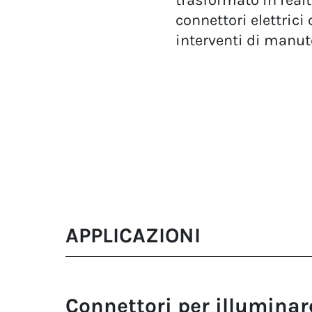
trasformato in realt
connettori elettrici
interventi di manut
APPLICAZIONI
Connettori per illuminare