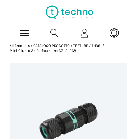
Skip to Main Content
All Products
/
CATALOGO PRODOTTO
/
TEETUBE
/
TH391
/
Mini Giunto 3p Perforazione D7-12 IP68