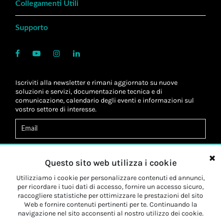
Collegamenti Utili
Supporto
Iscriviti alla newsletter e rimani aggiornato su nuove
soluzioni e servizi, documentazione tecnica e di
comunicazione, calendario degli eventi e informazioni sul
vostro settore di interesse.
Acconsento al
trattamento dei dati
*
Letta l'informativa, autorizzo al
trattamento dei miei dati
Questo sito web utilizza i cookie
personali
*
Letta l'informativa, autorizzo al trattamento dei miei dati
Utilizziamo i cookie per personalizzare contenuti ed annunci,
personali a fini di
marketing
*
per ricordare i tuoi dati di accesso, fornire un accesso sicuro,
raccogliere statistiche per ottimizzare le prestazioni del sito
Web e fornire contenuti pertinenti per te. Continuando la
Iscriviti
navigazione nel sito acconsenti al nostro utilizzo dei cookie.