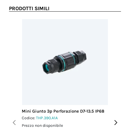
PRODOTTI SIMILI
Mini Giunto 3p Perforazione D7-13.5 IP68
Mini Giu
Codice:
THP.390.A1A
Codice:
T
Prezzo non disponibile
Prezzo no