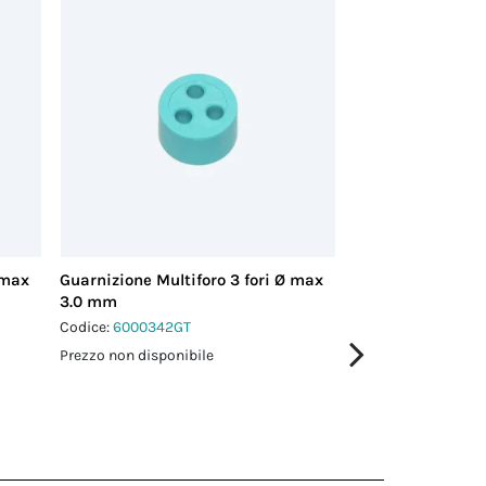
 max
Guarnizione Multiforo 3 fori Ø max
Guarnizione Multi
3.0 mm
3.0 mm
Codice:
6000342GT
Codice:
6000343GT
Prezzo non disponibile
Prezzo non disponi