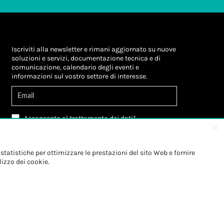
Iscriviti alla newsletter e rimani aggiornato su nuove
soluzioni e servizi, documentazione tecnica e di
comunicazione, calendario degli eventi e
informazioni sul vostro settore di interesse.
Acconsento al
trattamento dei dati
*
Letta l'informativa, autorizzo al
trattamento dei
miei dati personali
*
Letta l'informativa, autorizzo al trattamento dei
statistiche per ottimizzare le prestazioni del sito Web e fornire
miei dati personali a fini di
marketing
*
lizzo dei cookie.
Iscriviti