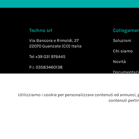
Techno srl
Collegament
Via Bancora e Rimoldi, 27
Soluzioni
22070 Guanzate (CO) Italia
Chi siamo
Tel +39 031 976445
Novità
P.I. 03583460138
Documentazi
Utilizziamo i cookie per personalizzare contenuti ed annunci, pe
contenuti pertin