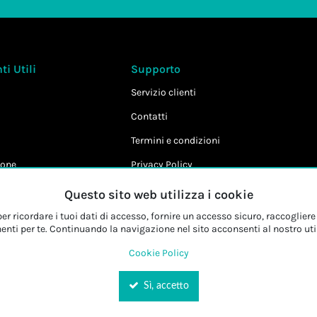
i Utili
Supporto
Servizio clienti
Contatti
Termini e condizioni
one
Privacy Policy
Cookie Policy
Questo sito web utilizza i cookie
r ricordare i tuoi dati di accesso, fornire un accesso sicuro, raccogliere 
enti per te. Continuando la navigazione nel sito acconsenti al nostro uti
Cookie Policy
Sì, accetto