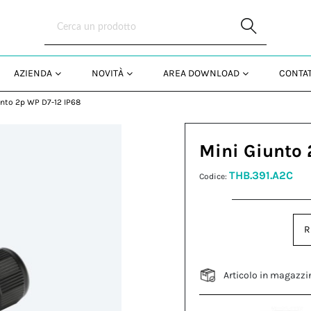
Skip to Main Content
AZIENDA
NOVITÀ
AREA DOWNLOAD
CONTAT
nto 2p WP D7-12 IP68
Mini Giunto 
THB.391.A2C
Codice:
R
Articolo in magazzi