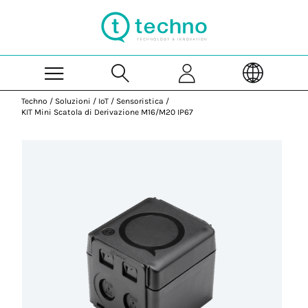
Skip to Main Content
Techno
/
Soluzioni
/
IoT
/
Sensoristica
/
KIT Mini Scatola di Derivazione M16/M20 IP67