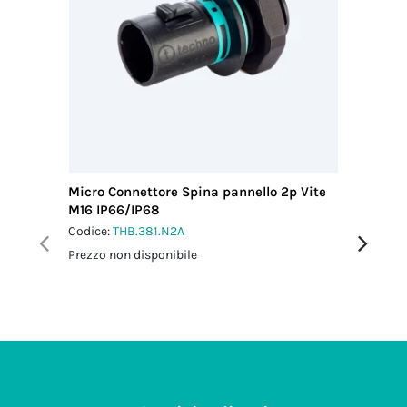
THA.212.A0A.P67
Codice
doganale
85369010
Paese di
provenienza
ITALY
Micro Connettore Spina pannello 2p Vite
Micro Co
M16 IP66/IP68
M16 IP6
Codice:
THB.381.N2A
Codice:
T
Prezzo non disponibile
Prezzo no