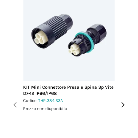
KIT Mini Connettore Presa e Spina 3p Vite
KIT Micr
D7-12 IP66/IP68
Vite L-N
Codice:
THR.384.S3A
Codice:
T
Prezzo non disponibile
Prezzo no