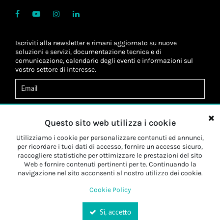
Iscriviti alla newsletter e rimani aggiornato su nuove
soluzioni e servizi, documentazione tecnica e di
comunicazione, calendario degli eventi e informazioni sul
vostro settore di interesse.
Acconsento al
trattamento dei dati
*
Letta l'informativa, autorizzo al
trattamento dei miei dati
Questo sito web utilizza i cookie
personali
*
Letta l'informativa, autorizzo al trattamento dei miei dati
Utilizziamo i cookie per personalizzare contenuti ed annunci,
personali a fini di
marketing
*
per ricordare i tuoi dati di accesso, fornire un accesso sicuro,
raccogliere statistiche per ottimizzare le prestazioni del sito
Web e fornire contenuti pertinenti per te. Continuando la
Iscriviti
navigazione nel sito acconsenti al nostro utilizzo dei cookie.
Cookie Policy
Sì, accetto