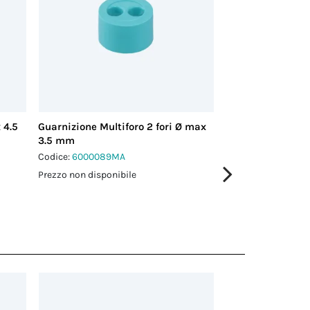
 4.5
Guarnizione Multiforo 2 fori Ø max
Guarnizione mult
3.5 mm
2.0 mm
Codice:
6000089MA
Codice:
6000114MA
Prezzo non disponibile
Prezzo non disponi