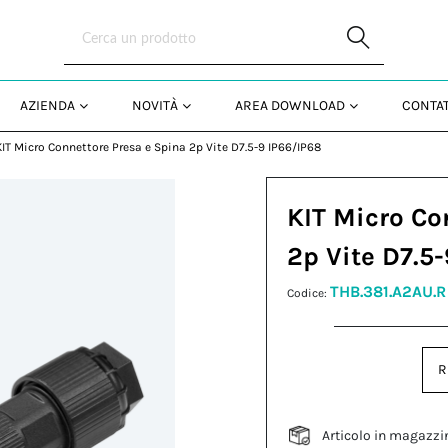
Skip to Main Content
AZIENDA
NOVITÀ
AREA DOWNLOAD
CONTAT
KIT Micro Connettore Presa e Spina 2p Vite D7.5-9 IP66/IP68
KIT Micro Co
2p Vite D7.5
THB.381.A2AU.R
Codice:
R
Articolo in magazzi