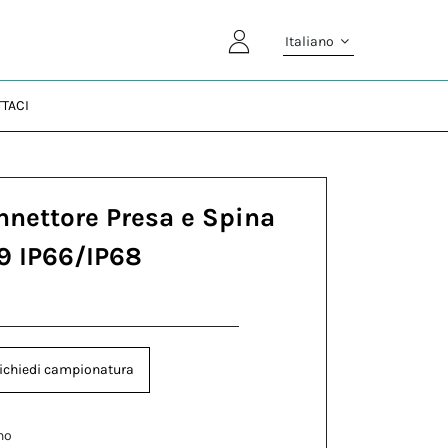
Italiano
TACI
nnettore Presa e Spina
-9 IP66/IP68
ichiedi campionatura
no