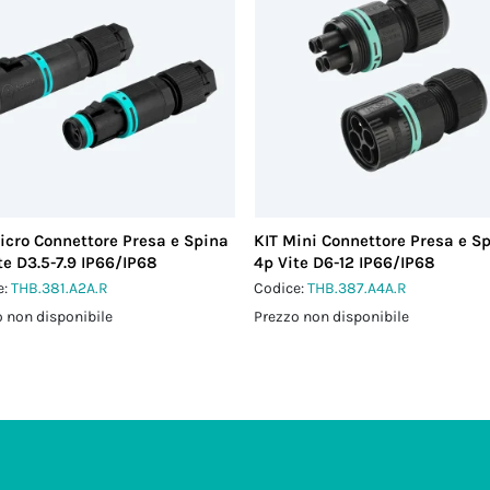
icro Connettore Presa e Spina
KIT Mini Connettore Presa e S
te D3.5-7.9 IP66/IP68
4p Vite D6-12 IP66/IP68
e:
THB.381.A2A.R
Codice:
THB.387.A4A.R
 non disponibile
Prezzo non disponibile