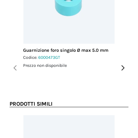
cavo MAX
(mm)
7.90
Coppia
serraggio
pressacavo-
connettore
1.0 Nm
Guarnizione foro singolo Ø max 5.0 mm
Chiavi d
Coppia
Codice:
6000473GT
Codice:
6
serraggio
dado-
Prezzo non disponibile
Prezzo no
pressacavo
1.5 Nm
PRODOTTI SIMILI