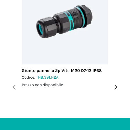
Giunto pannello 2p Vite M20 D7-12 IP68
Micro Co
M16 IP6
Codice:
THB.391.H2A
Codice:
T
Prezzo non disponibile
Prezzo no