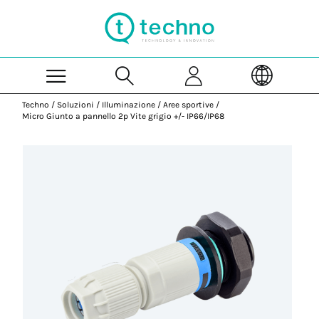
Skip to Main Content
Techno
/
Soluzioni
/
Illuminazione
/
Aree sportive
/
Micro Giunto a pannello 2p Vite grigio +/- IP66/IP68