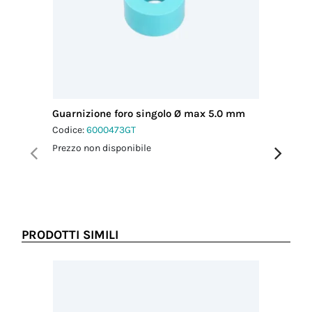
cavo MAX
(mm)
7.90
Coppia
serraggio
pressacavo-
connettore
1.0 Nm
Guarnizione foro singolo Ø max 5.0 mm
Chiavi d
Coppia
Codice:
6000473GT
Codice:
6
serraggio
dado-
Prezzo non disponibile
Prezzo no
pressacavo
1.5 Nm
PRODOTTI SIMILI