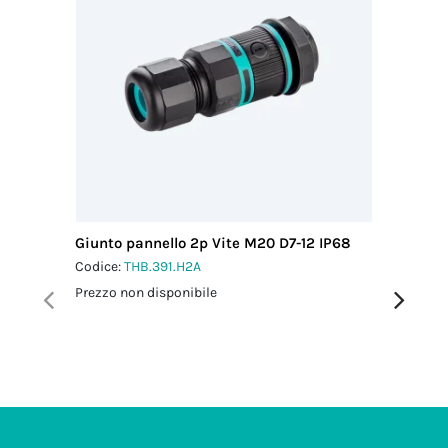
Giunto pannello 2p Vite M20 D7-12 IP68
Micro Co
M16 IP6
Codice:
THB.391.H2A
Codice:
T
Prezzo non disponibile
Prezzo no