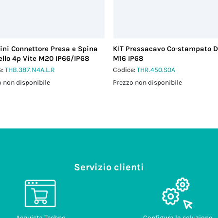
ini Connettore Presa e Spina
KIT Pressacavo Co-stampato D
llo 4p Vite M20 IP66/IP68
M16 IP68
e:
THB.387.N4A.L.R
Codice:
THR.450.S0A
 non disponibile
Prezzo non disponibile
Servizio clienti
Acquista Techno
Configura la soluzione