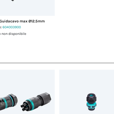
 Guidacavo max Ø12.5mm
e:
604003900
 non disponibile