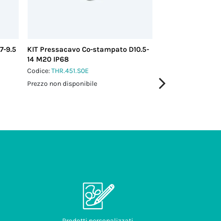
7-9.5
KIT Pressacavo Co-stampato D10.5-
KIT Pressacavo C
14 M20 IP68
14 PG16 IP68
Codice:
THR.451.S0E
Codice:
THR.451.S7
Prezzo non disponibile
Prezzo non disponi
Prodotti personalizzati