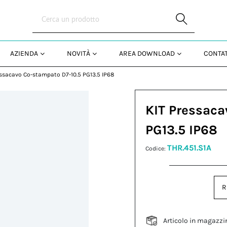
Skip to Main Content
AZIENDA
NOVITÀ
AREA DOWNLOAD
CONTAT
essacavo Co-stampato D7-10.5 PG13.5 IP68
KIT Pressaca
PG13.5 IP68
THR.451.S1A
Codice:
R
Articolo in magazzi