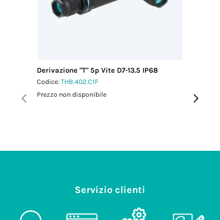
Derivazione "T" 5p Vite D7-13.5 IP68
Distribu
Vite IP6
Codice:
THB.402.C1F
Codice:
T
Prezzo non disponibile
Prezzo no
Servizio clienti