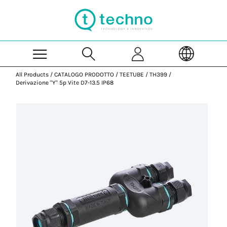
Skip to Main Content
All Products
/
CATALOGO PRODOTTO
/
TEETUBE
/
TH399
/
Derivazione "Y" 5p Vite D7-13.5 IP68