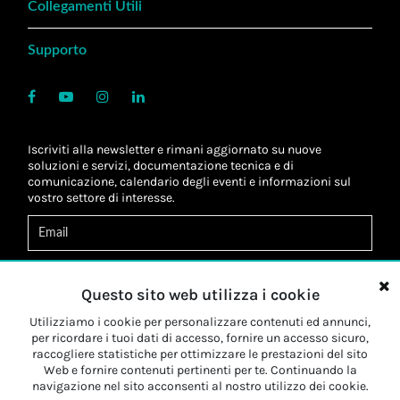
Collegamenti Utili
Supporto
Iscriviti alla newsletter e rimani aggiornato su nuove
soluzioni e servizi, documentazione tecnica e di
comunicazione, calendario degli eventi e informazioni sul
vostro settore di interesse.
Acconsento al
trattamento dei dati
*
Letta l'informativa, autorizzo al
trattamento dei miei dati
Questo sito web utilizza i cookie
personali
*
Letta l'informativa, autorizzo al trattamento dei miei dati
Utilizziamo i cookie per personalizzare contenuti ed annunci,
personali a fini di
marketing
*
per ricordare i tuoi dati di accesso, fornire un accesso sicuro,
raccogliere statistiche per ottimizzare le prestazioni del sito
Web e fornire contenuti pertinenti per te. Continuando la
Iscriviti
navigazione nel sito acconsenti al nostro utilizzo dei cookie.