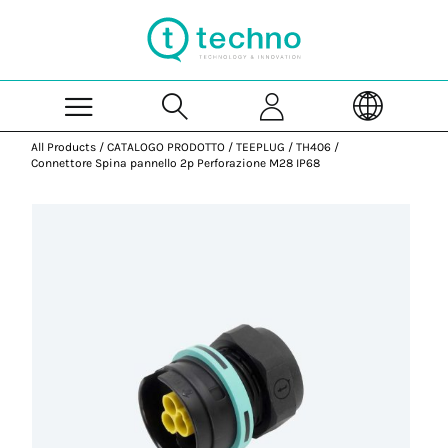
Skip to Main Content
All Products
/
CATALOGO PRODOTTO
/
TEEPLUG
/
TH406
/
Connettore Spina pannello 2p Perforazione M28 IP68