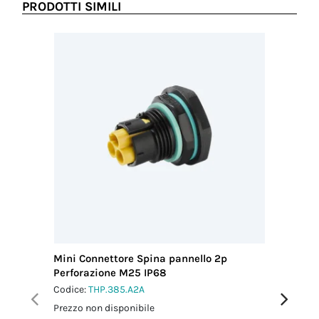
PRODOTTI SIMILI
Mini Connettore Spina pannello 2p
Mini Co
Perforazione M25 IP68
Perfora
Codice:
THP.385.A2A
Codice:
T
Prezzo non disponibile
Prezzo no