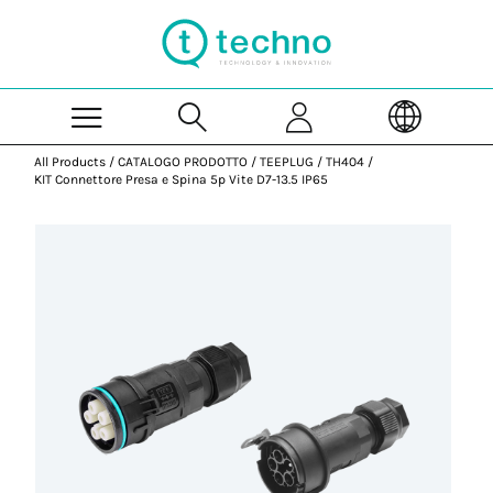
Skip to Main Content
All Products
/
CATALOGO PRODOTTO
/
TEEPLUG
/
TH404
/
KIT Connettore Presa e Spina 5p Vite D7-13.5 IP65