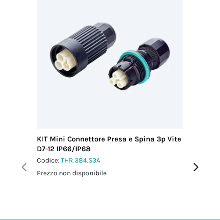
2.5 Nm
KIT Mini Connettore Presa e Spina 3p Vite
KIT Mini
D7-12 IP66/IP68
D6-13.5 
Codice:
THR.384.S3A
Codice:
T
Prezzo non disponibile
Prezzo no