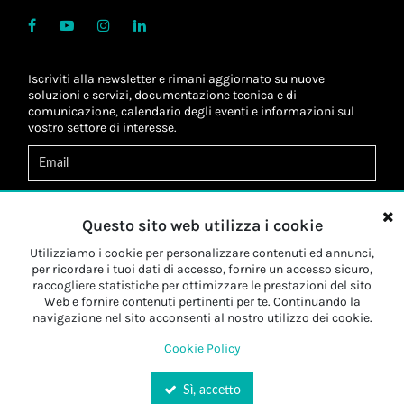
Iscriviti alla newsletter e rimani aggiornato su nuove
soluzioni e servizi, documentazione tecnica e di
comunicazione, calendario degli eventi e informazioni sul
vostro settore di interesse.
Acconsento al
trattamento dei dati
*
Letta l'informativa, autorizzo al
trattamento dei miei dati
Questo sito web utilizza i cookie
personali
*
Letta l'informativa, autorizzo al trattamento dei miei dati
Utilizziamo i cookie per personalizzare contenuti ed annunci,
personali a fini di
marketing
*
per ricordare i tuoi dati di accesso, fornire un accesso sicuro,
raccogliere statistiche per ottimizzare le prestazioni del sito
Web e fornire contenuti pertinenti per te. Continuando la
Iscriviti
navigazione nel sito acconsenti al nostro utilizzo dei cookie.
Cookie Policy
Sì, accetto