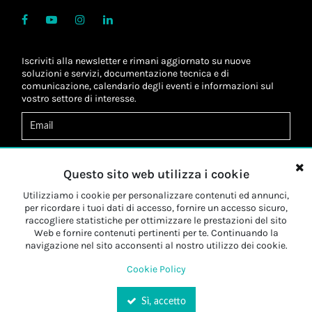
Iscriviti alla newsletter e rimani aggiornato su nuove
soluzioni e servizi, documentazione tecnica e di
comunicazione, calendario degli eventi e informazioni sul
vostro settore di interesse.
Acconsento al
trattamento dei dati
*
Letta l'informativa, autorizzo al
trattamento dei miei dati
Questo sito web utilizza i cookie
personali
*
Letta l'informativa, autorizzo al trattamento dei miei dati
Utilizziamo i cookie per personalizzare contenuti ed annunci,
personali a fini di
marketing
*
per ricordare i tuoi dati di accesso, fornire un accesso sicuro,
raccogliere statistiche per ottimizzare le prestazioni del sito
Web e fornire contenuti pertinenti per te. Continuando la
Iscriviti
navigazione nel sito acconsenti al nostro utilizzo dei cookie.
Cookie Policy
Sì, accetto