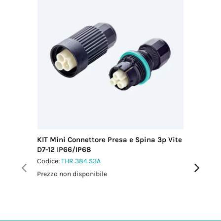
2.5 Nm
KIT Mini Connettore Presa e Spina 3p Vite
KIT Mini
D7-12 IP66/IP68
D6-13.5 
Codice:
THR.384.S3A
Codice:
T
Prezzo non disponibile
Prezzo no