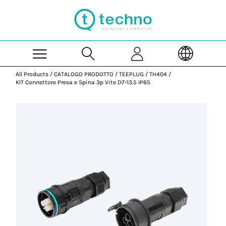
Skip to Main Content
All Products
/
CATALOGO PRODOTTO
/
TEEPLUG
/
TH404
/
KIT Connettore Presa e Spina 3p Vite D7-13.5 IP65