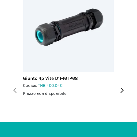
Giunto 4p Vite D11-16 IP68
Giunto 4
Codice:
THB.400.D4C
Codice:
T
Prezzo non disponibile
Prezzo no