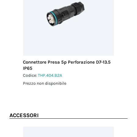
pressacavo-
Paese di
connettore
provenienza
2.5 Nm
ITALIA
Coppia
serraggio
dado-
pressacavo
2.5 Nm
Connettore Presa 5p Perforazione D7-13.5
IP65
Codice:
THP.404.B2A
Prezzo non disponibile
ACCESSORI