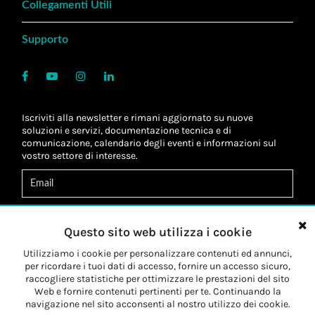
Collegamenti Utili
Supporto
Iscriviti alla newsletter e rimani aggiornato su nuove
soluzioni e servizi, documentazione tecnica e di
comunicazione, calendario degli eventi e informazioni sul
vostro settore di interesse.
Acconsento al
trattamento dei dati
*
Letta l'informativa, autorizzo al
trattamento dei miei dati
Questo sito web utilizza i cookie
personali
*
Letta l'informativa, autorizzo al trattamento dei miei dati
Utilizziamo i cookie per personalizzare contenuti ed annunci,
personali a fini di
marketing
*
per ricordare i tuoi dati di accesso, fornire un accesso sicuro,
raccogliere statistiche per ottimizzare le prestazioni del sito
Web e fornire contenuti pertinenti per te. Continuando la
Iscriviti
navigazione nel sito acconsenti al nostro utilizzo dei cookie.