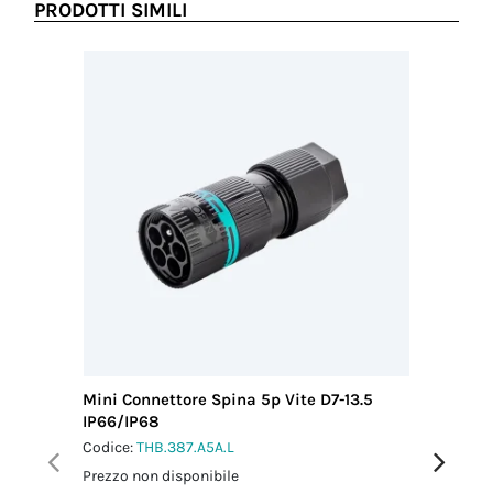
PRODOTTI SIMILI
Mini Connettore Spina 5p Vite D7-13.5
Mini Con
IP66/IP68
13.5 IP6
Codice:
THB.387.A5A.L
Codice:
T
Prezzo non disponibile
Prezzo no