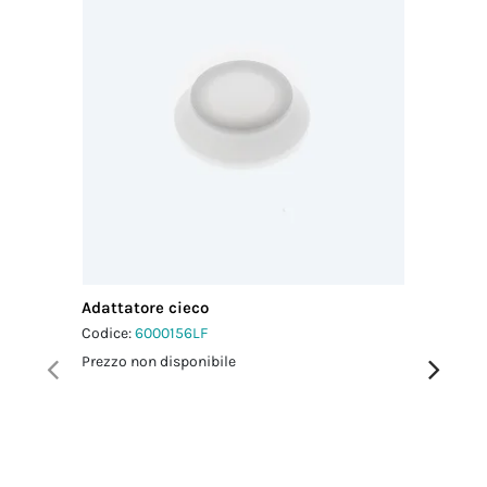
Adattatore cieco
Adattato
Codice:
6000156LF
Codice:
6
Prezzo non disponibile
Prezzo no