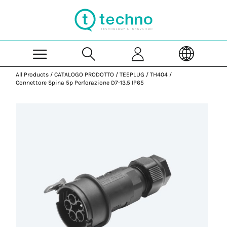
Skip to Main Content
All Products
/
CATALOGO PRODOTTO
/
TEEPLUG
/
TH404
/
Connettore Spina 5p Perforazione D7-13.5 IP65