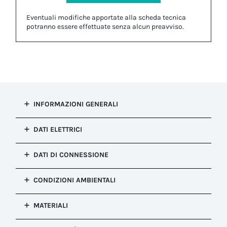
Eventuali modifiche apportate alla scheda tecnica
potranno essere effettuate senza alcun preavviso.
INFORMAZIONI GENERALI
Tipo di
DATI ELETTRICI
installazione
Connessione presa e spina
Punti di
DATI DI CONNESSIONE
Configurazione
connessione
Kit Spina a pannello con dado
2
Sezione
*Dado di fissaggio incluso nell'imballo
CONDIZIONI AMBIENTALI
Applicazione
conduttore
circuito
flessibile MIN
Meccanismo di
Grado di
Potenza/Segnale
senza
blocco
MATERIALI
protezione IP
capocorda
Blocco a Vite
Corrente
IP66, IP68
(mm²)
nominale
Connettore
Colore