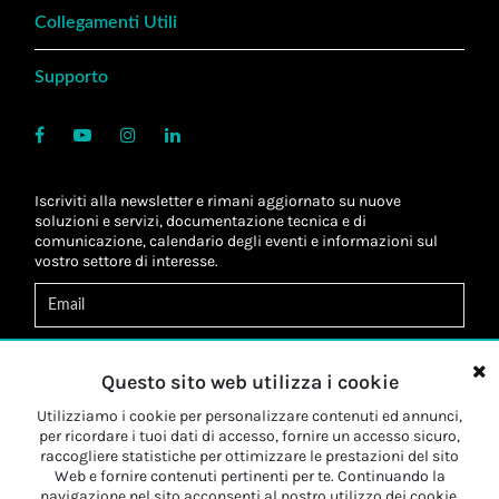
Collegamenti Utili
Supporto
Iscriviti alla newsletter e rimani aggiornato su nuove
soluzioni e servizi, documentazione tecnica e di
comunicazione, calendario degli eventi e informazioni sul
vostro settore di interesse.
Acconsento al
trattamento dei dati
*
Letta l'informativa, autorizzo al
trattamento dei miei dati
Questo sito web utilizza i cookie
personali
*
Letta l'informativa, autorizzo al trattamento dei miei dati
Utilizziamo i cookie per personalizzare contenuti ed annunci,
personali a fini di
marketing
*
per ricordare i tuoi dati di accesso, fornire un accesso sicuro,
raccogliere statistiche per ottimizzare le prestazioni del sito
Web e fornire contenuti pertinenti per te. Continuando la
Iscriviti
navigazione nel sito acconsenti al nostro utilizzo dei cookie.