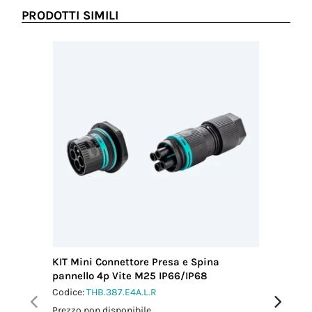
serraggio dado
PRODOTTI SIMILI
di fissaggio
1.5 Nm
Coppia
serraggio
pressacavo-
connettore
2.0 Nm
Coppia
serraggio
dado-
pressacavo
2.5 Nm
KIT Mini Connettore Presa e Spina
KIT Mini
pannello 4p Vite M25 IP66/IP68
pannell
Codice:
THB.387.E4A.L.R
Codice:
T
Prezzo non disponibile
Prezzo no