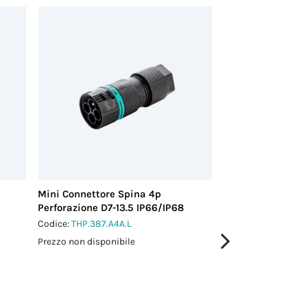
Mini Connettore Spina 4p
Mini Connettore 
Perforazione D7-13.5 IP66/IP68
stampato L0.5 m
Codice:
THP.387.A4A.L
Codice:
THC.387.A4
Prezzo non disponibile
Prezzo non disponi