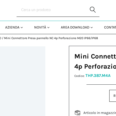
Skip to Main Content
AZIENDA
NOVITÀ
AREA DOWNLOAD
CONTAT
O
/
Mini Connettore Presa pannello NC 4p Perforazione M20 IP66/IP68
Mini Connett
4p Perforazi
THP.387.M4A
Codice:
R
Articolo in magazzi