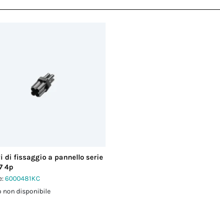
i di fissaggio a pannello serie
7 4p
e:
6000481KC
 non disponibile