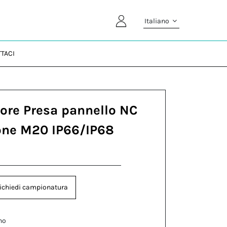
Italiano
TACI
ore Presa pannello NC
one M20 IP66/IP68
ichiedi campionatura
no