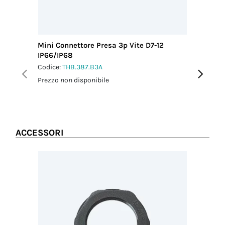
Mini Connettore Presa 3p Vite D7-12
Mini Con
IP66/IP68
IP66/IP
Codice:
THB.387.B3A
Codice:
T
Prezzo non disponibile
Prezzo no
ACCESSORI