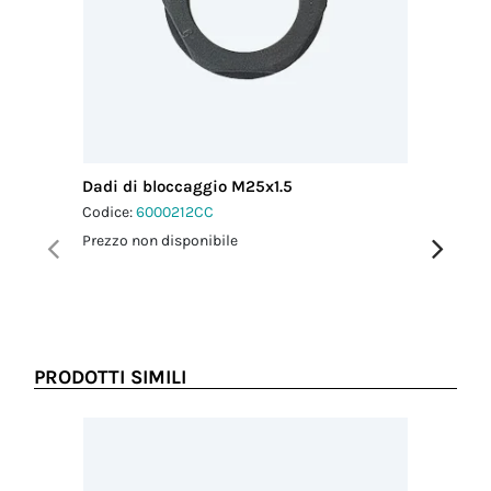
Dadi di bloccaggio M25x1.5
Tappi di
agganci
Codice:
6000212CC
Codice:
6
Prezzo non disponibile
Prezzo no
PRODOTTI SIMILI