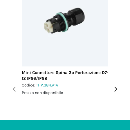
Mini Connettore Spina 3p Perforazione D7-
Mini Co
12 IP66/IP68
Perfora
Codice:
THP.384.A1A
Codice:
T
Prezzo non disponibile
Prezzo no