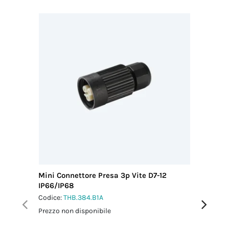
Mini Connettore Presa 3p Vite D7-12
Mini Con
IP66/IP68
IP66/IP
Codice:
THB.384.B1A
Codice:
T
Prezzo non disponibile
Prezzo no