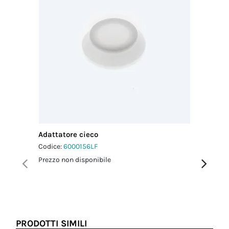
2.5 Nm
Adattatore cieco
Adattato
Codice:
6000156LF
Codice:
6
Prezzo non disponibile
Prezzo no
PRODOTTI SIMILI