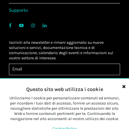
Supporto
Iscriviti alla newsletter e rimani aggiornato su nuove
soluzioni e servizi, documentazione tecnica e di
comunicazione, calendario degli eventi e informazioni sul
vostro settore di interesse.
Acconsento al
trattamento dei dati
*
Letta l'informativa, autorizzo al
trattamento dei miei dati
Questo sito web utilizza i cookie
personali
*
Letta l'informativa, autorizzo al trattamento dei miei dati
Utilizziamo i cookie per personalizzare contenuti ed annunci,
personali a fini di
marketing
*
per ricordare i tuoi dati di accesso, fornire un accesso sicuro,
raccogliere statistiche per ottimizzare le prestazioni del sito
Web e fornire contenuti pertinenti per te. Continuando la
Iscriviti
navigazione nel sito acconsenti al nostro utilizzo dei cookie.
Cookie Policy