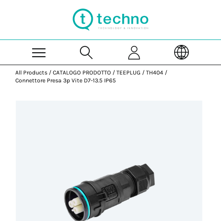
Skip to Main Content
All Products
/
CATALOGO PRODOTTO
/
TEEPLUG
/
TH404
/
Connettore Presa 3p Vite D7-13.5 IP65