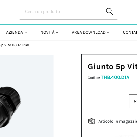
Skip to Main Content
AZIENDA
NOVITÀ
AREA DOWNLOAD
CONTAT
5p Vite D8-17 IP68
Giunto 5p Vi
THB.400.D1A
Codice:
R
Articolo in magazzi