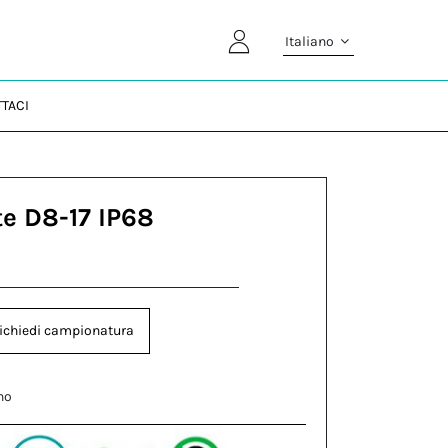
Italiano
TACI
te D8-17 IP68
ichiedi campionatura
no