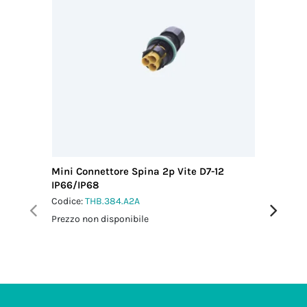
Mini Connettore Spina 2p Vite D7-12
Mini Con
IP66/IP68
M25 IP6
Codice:
THB.384.A2A
Codice:
T
Prezzo non disponibile
Prezzo no