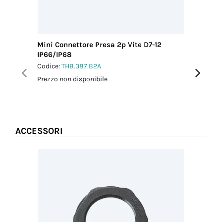
pannello
1.0 Nm
Coppia
serraggio dado
di fissaggio
Mini Connettore Presa 2p Vite D7-12
Mini Con
1.5 Nm
IP66/IP68
IP66/IP
Codice:
THB.387.B2A
Codice:
T
Prezzo non disponibile
Prezzo no
ACCESSORI