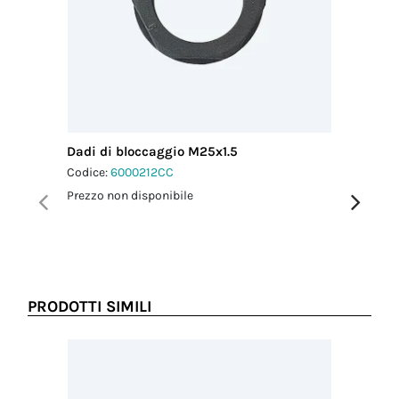
Dadi di bloccaggio M25x1.5
Tappi di
agganci
Codice:
6000212CC
Codice:
6
Prezzo non disponibile
Prezzo no
PRODOTTI SIMILI