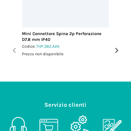
Mini Connettore Spina 2p Perforazione
Mini Con
D7.8 mm IP40
12 IP66
Codice:
THP.382.A2A
Codice:
T
Prezzo non disponibile
Prezzo no
Servizio clienti