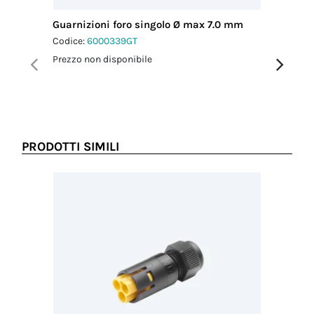
Guarnizioni foro singolo Ø max 7.0 mm
Guarnizi
mm
Codice:
6000339GT
Codice:
6
Prezzo non disponibile
Prezzo no
PRODOTTI SIMILI