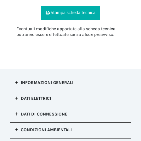
Stampa scheda tecnica
Eventuali modifiche apportate alla scheda tecnica
potranno essere effettuate senza alcun preavviso.
INFORMAZIONI GENERALI
Tipo di
DATI ELETTRICI
installazione
Connessione presa e spina
Punti di
DATI DI CONNESSIONE
Configurazione
connessione
Spina
1
Sezione
Meccanismo di
CONDIZIONI AMBIENTALI
Applicazione
conduttore
blocco
circuito
flessibile MIN
Blocco a Vite