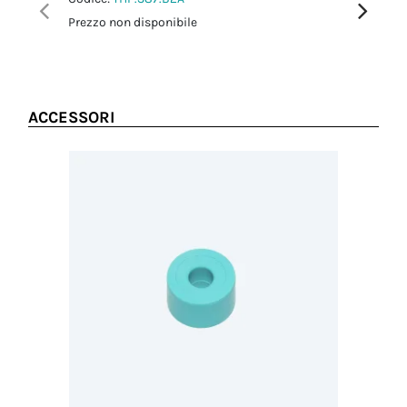
Prezzo non disponibile
Prezzo no
ACCESSORI