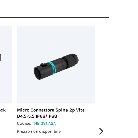
ock
Micro Connettore Spina 2p Vite
Micro Connettore
D4.5-5.5 IP66/IP68
PE D5.4-7.9 IP66
Codice:
THB.381.A2A
Codice:
THB.381.A3
Prezzo non disponibile
Prezzo non disponi