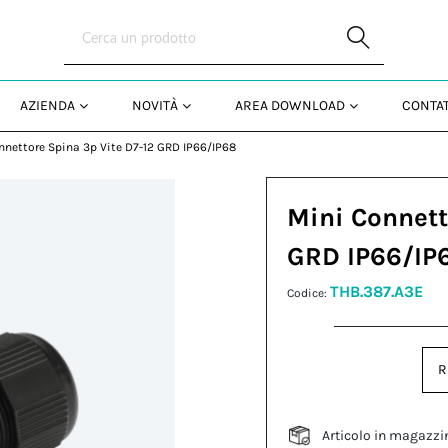
Skip to Main Content
AZIENDA
NOVITÀ
AREA DOWNLOAD
CONTAT
nnettore Spina 3p Vite D7-12 GRD IP66/IP68
Mini Connett
GRD IP66/IP
THB.387.A3E
Codice:
R
Articolo in magazzi