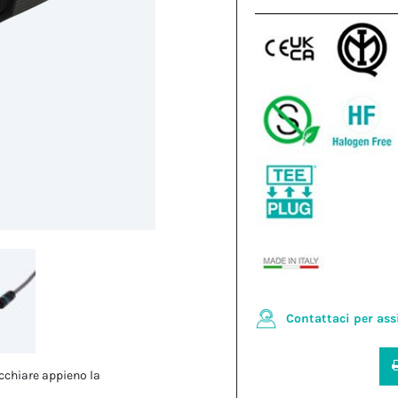
Contattaci per ass
cchiare appieno la