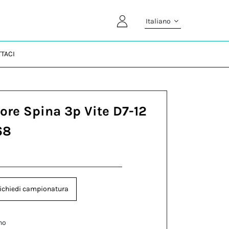
Italiano
TACI
ore Spina 3p Vite D7-12
68
ichiedi campionatura
no