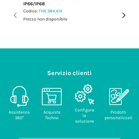
IP66/IP68
M20 IP6
Codice:
THB.384.A1A
Codice:
T
Prezzo non disponibile
Prezzo no
Servizio clienti
Configura
Assistenza
Acquista
Prodotti
la
360°
Techno
personalizzati
soluzione