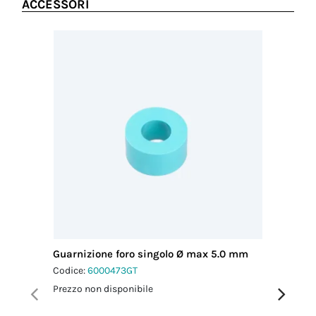
ACCESSORI
Guarnizione foro singolo Ø max 5.0 mm
Guarnizi
mm
Codice:
6000473GT
Codice:
6
Prezzo non disponibile
Prezzo no