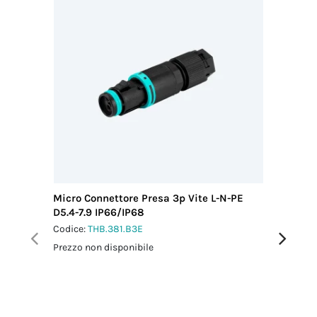
1.5 Nm
Grano a brugola
Corrispondente
Viti contatto
Filettatura/Coppia
confezione KIT
Acciaio
di serraggio
THB.381.N3E.R
M2 - 0.1 Nm
Codice
doganale
85369010
Paese di
provenienza
ITALIA
Micro Connettore Presa 3p Vite L-N-PE
Micro C
D5.4-7.9 IP66/IP68
L0.5 m 
Codice:
THB.381.B3E
Codice:
T
Prezzo non disponibile
Prezzo no