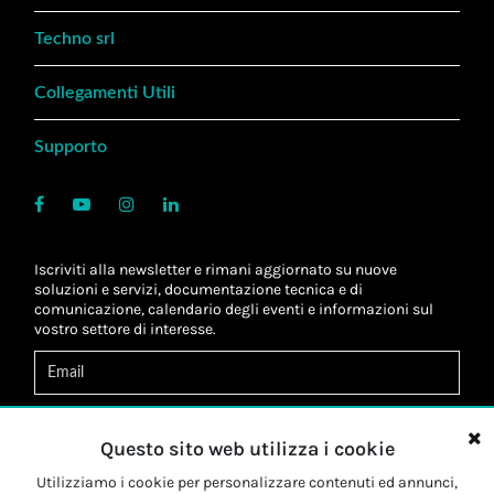
Techno srl
Collegamenti Utili
Supporto
Iscriviti alla newsletter e rimani aggiornato su nuove
soluzioni e servizi, documentazione tecnica e di
comunicazione, calendario degli eventi e informazioni sul
vostro settore di interesse.
Acconsento al
trattamento dei dati
*
Letta l'informativa, autorizzo al
trattamento dei miei dati
Questo sito web utilizza i cookie
personali
*
Letta l'informativa, autorizzo al trattamento dei miei dati
Utilizziamo i cookie per personalizzare contenuti ed annunci,