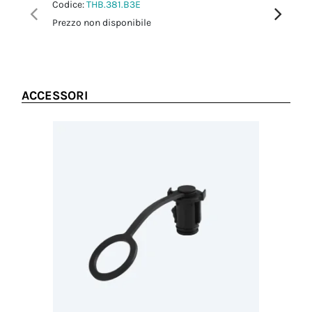
Codice:
THB.381.B3E
Codice:
T
Prezzo non disponibile
Prezzo no
ACCESSORI