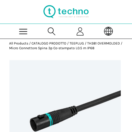
Skip to Main Content
All Products
/
CATALOGO PRODOTTO
/
TEEPLUG
/
TH381 OVERMOLDED
/
Micro Connettore Spina 3p Co-stampato L0.5 m IP68