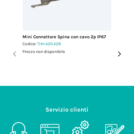
Mini Connettore Spina con cavo 2p IP67
Micro C
L0.5 m 
Codice:
THH.420.A2B
Codice:
T
Prezzo non disponibile
Prezzo no
Servizio clienti