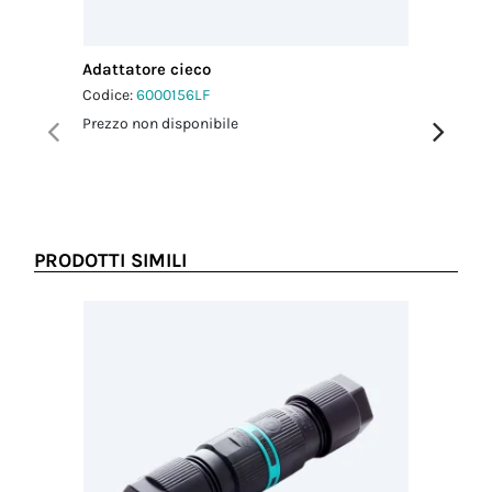
ITALIA
serraggio
dado-
pressacavo
Adattatore cieco
Adattato
2.5 Nm
Codice:
6000156LF
Codice:
6
Prezzo non disponibile
Prezzo no
PRODOTTI SIMILI