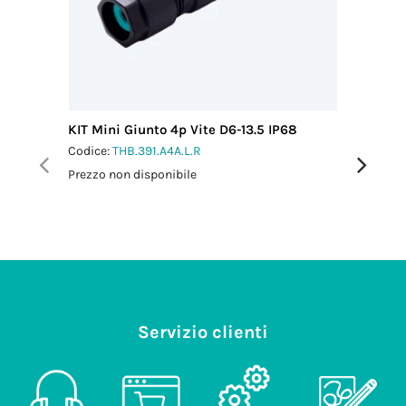
KIT Mini Giunto 4p Vite D6-13.5 IP68
KIT Giun
Codice:
THB.391.A4A.L.R
Codice:
T
Prezzo non disponibile
Prezzo no
Servizio clienti