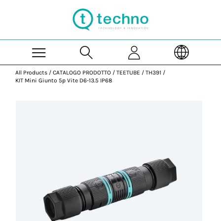
Skip to Main Content
All Products
/
CATALOGO PRODOTTO
/
TEETUBE
/
TH391
/
KIT Mini Giunto 5p Vite D6-13.5 IP68