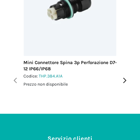
Mini Connettore Spina 3p Perforazione D7-
Mini Co
12 IP66/IP68
Perfora
Codice:
THP.384.A1A
Codice:
T
Prezzo non disponibile
Prezzo no
Servizio clienti