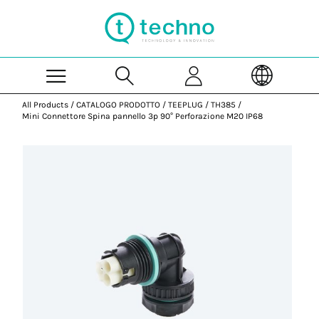
Skip to Main Content
All Products
/
CATALOGO PRODOTTO
/
TEEPLUG
/
TH385
/
Mini Connettore Spina pannello 3p 90° Perforazione M20 IP68