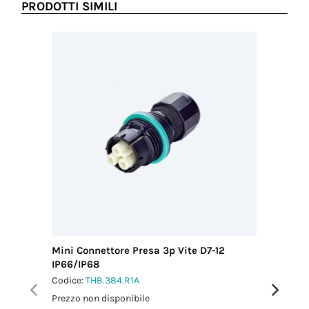
PRODOTTI SIMILI
Mini Connettore Presa 3p Vite D7-12
Mini Con
IP66/IP68
M25 IP6
Codice:
THB.384.R1A
Codice:
T
Prezzo non disponibile
Prezzo no