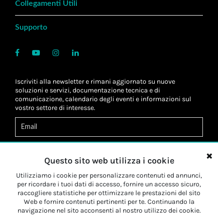
Collegamenti Utili
Supporto
Iscriviti alla newsletter e rimani aggiornato su nuove
soluzioni e servizi, documentazione tecnica e di
comunicazione, calendario degli eventi e informazioni sul
vostro settore di interesse.
Acconsento al
trattamento dei dati
*
Letta l'informativa, autorizzo al
trattamento dei miei dati
Questo sito web utilizza i cookie
personali
*
Letta l'informativa, autorizzo al trattamento dei miei dati
Utilizziamo i cookie per personalizzare contenuti ed annunci,
personali a fini di
marketing
*
per ricordare i tuoi dati di accesso, fornire un accesso sicuro,
raccogliere statistiche per ottimizzare le prestazioni del sito
Web e fornire contenuti pertinenti per te. Continuando la
Iscriviti
navigazione nel sito acconsenti al nostro utilizzo dei cookie.