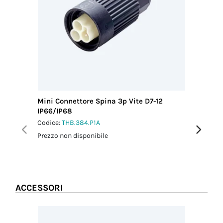
Mini Connettore Spina 3p Vite D7-12
Mini Con
IP66/IP68
12 IP66
Codice:
THB.384.P1A
Codice:
T
Prezzo non disponibile
Prezzo no
ACCESSORI