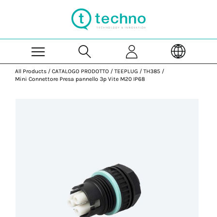
Skip to Main Content
All Products
/
CATALOGO PRODOTTO
/
TEEPLUG
/
TH385
/
Mini Connettore Presa pannello 3p Vite M20 IP68