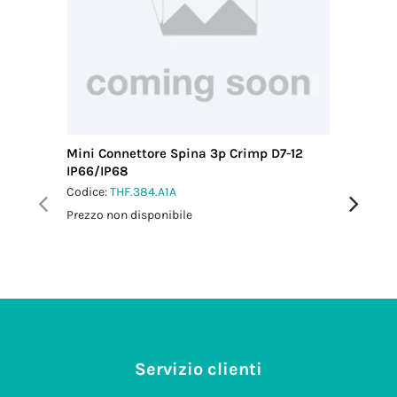
Mini Connettore Spina 3p Crimp D7-12
Mini Co
IP66/IP68
M20 IP6
Codice:
THF.384.A1A
Codice:
T
Prezzo non disponibile
Prezzo no
Servizio clienti