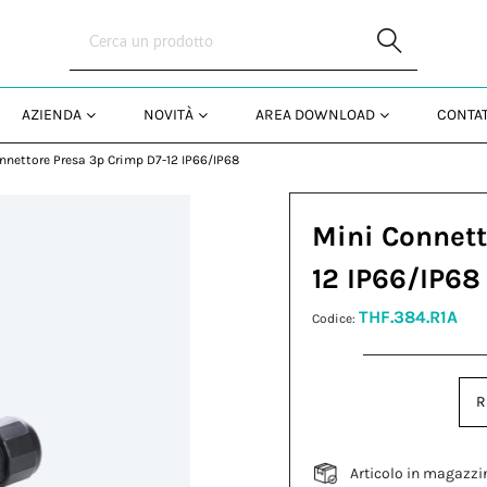
Skip to Main Content
AZIENDA
NOVITÀ
AREA DOWNLOAD
CONTAT
nnettore Presa 3p Crimp D7-12 IP66/IP68
Mini Connett
12 IP66/IP68
THF.384.R1A
Codice:
R
Articolo in magazzi