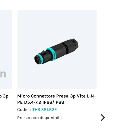
o 3p
Micro Connettore Presa 3p Vite L-N-
Mini Connettore 
PE D5.4-7.9 IP66/IP68
12 IP66/IP68
Codice:
THB.381.B3E
Codice:
THF.387.B4
Prezzo non disponibile
Prezzo non disponi