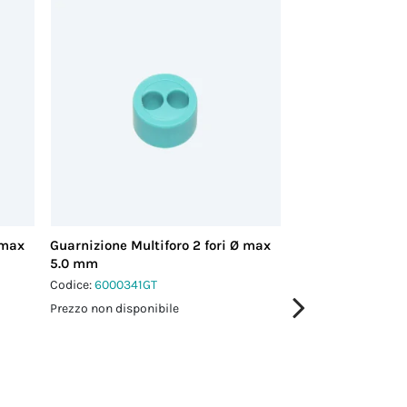
 max
Guarnizione Multiforo 2 fori Ø max
Guarnizione Multi
5.0 mm
3.0 mm
Codice:
6000341GT
Codice:
6000342GT
Prezzo non disponibile
Prezzo non disponi