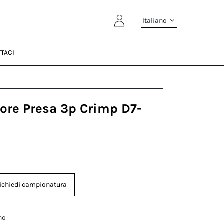
Italiano
TACI
ore Presa 3p Crimp D7-
ichiedi campionatura
no