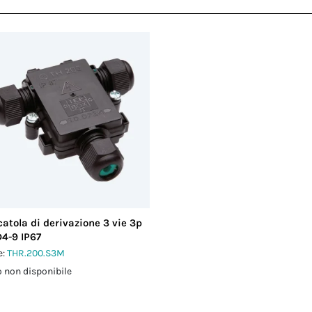
catola di derivazione 3 vie 3p
D4-9 IP67
e:
THR.200.S3M
 non disponibile