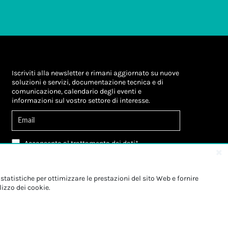
Iscriviti alla newsletter e rimani aggiornato su nuove
soluzioni e servizi, documentazione tecnica e di
comunicazione, calendario degli eventi e
informazioni sul vostro settore di interesse.
Acconsento al
trattamento dei dati
*
Letta l'informativa, autorizzo al
trattamento dei
miei dati personali
*
Letta l'informativa, autorizzo al trattamento dei
statistiche per ottimizzare le prestazioni del sito Web e fornire
miei dati personali a fini di
marketing
*
lizzo dei cookie.
Iscriviti