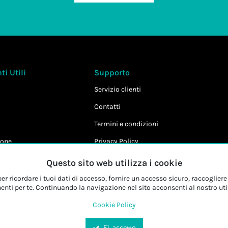
i Utili
Supporto
Servizio clienti
Contatti
Termini e condizioni
one
Privacy Policy
Cookie Policy
Questo sito web utilizza i cookie
r ricordare i tuoi dati di accesso, fornire un accesso sicuro, raccogliere 
enti per te. Continuando la navigazione nel sito acconsenti al nostro uti
Cookie Policy