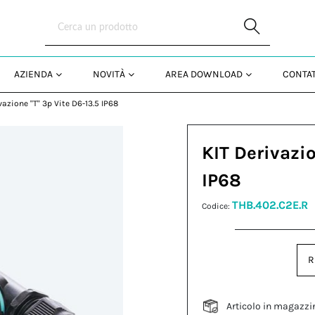
Skip to Main Content
AZIENDA
NOVITÀ
AREA DOWNLOAD
CONTAT
vazione "T" 3p Vite D6-13.5 IP68
KIT Derivazio
IP68
THB.402.C2E.R
Codice:
R
Articolo in magazzi