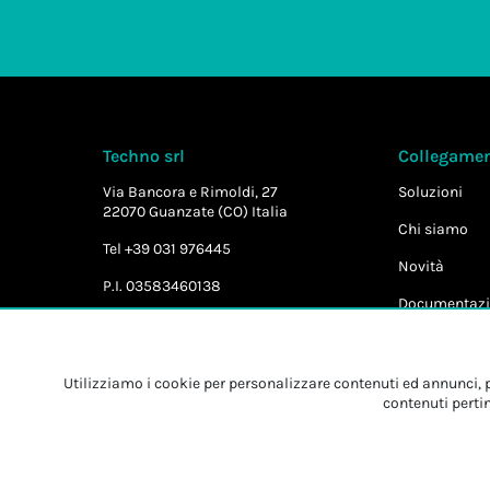
Techno srl
Collegament
Via Bancora e Rimoldi, 27
Soluzioni
22070 Guanzate (CO) Italia
Chi siamo
Tel +39 031 976445
Novità
P.I. 03583460138
Documentazi
Utilizziamo i cookie per personalizzare contenuti ed annunci, pe
contenuti pertin