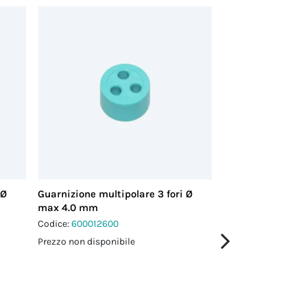
 Ø
Guarnizione multipolare 3 fori Ø
Guarnizione multi
max 4.0 mm
max 3.5 mm
Codice:
600012600
Codice:
600018200
Prezzo non disponibile
Prezzo non disponi