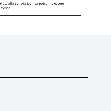
rtate alla scheda tecnica potranno essere
eavviso.
riduzione del dado già contenuta nel kit