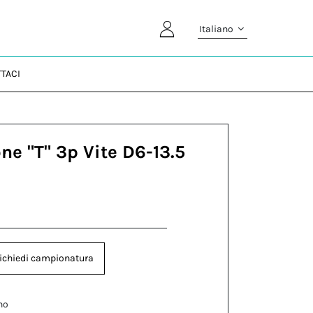
Italiano
TACI
ne "T" 3p Vite D6-13.5
ichiedi campionatura
no