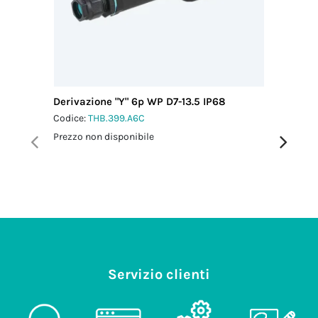
Derivazione "Y" 6p WP D7-13.5 IP68
Distribu
Vite IP6
Codice:
THB.399.A6C
Codice:
T
Prezzo non disponibile
Prezzo no
Servizio clienti