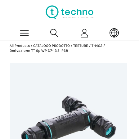
Skip to Main Content
All Products
/
CATALOGO PRODOTTO
/
TEETUBE
/
TH402
/
Derivazione "T" 6p WP D7-13.5 IP68