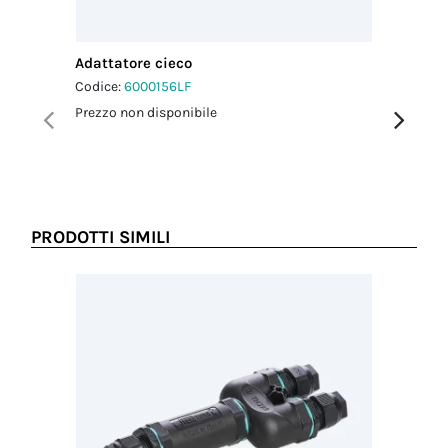
Coppia
serraggio
pressacavo-
Adattatore cieco
Adattato
connettore
2.5 Nm
Codice:
6000156LF
Codice:
6
Prezzo non disponibile
Prezzo no
Coppia
serraggio
dado-
pressacavo
2.5 Nm
PRODOTTI SIMILI