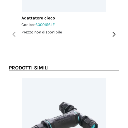
Coppia
serraggio
pressacavo-
Adattatore cieco
Adattato
connettore
2.5 Nm
Codice:
6000156LF
Codice:
6
Prezzo non disponibile
Prezzo no
Coppia
serraggio
dado-
pressacavo
2.5 Nm
PRODOTTI SIMILI