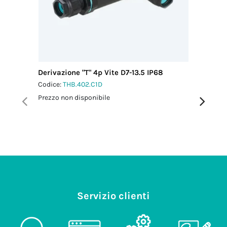
Derivazione "T" 4p Vite D7-13.5 IP68
Distribu
Vite IP6
Codice:
THB.402.C1D
Codice:
T
Prezzo non disponibile
Prezzo no
Servizio clienti