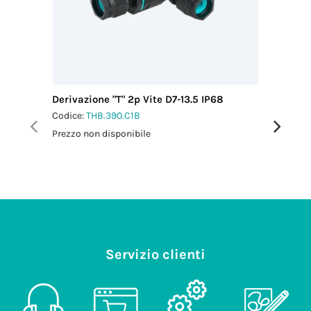
Derivazione "T" 2p Vite D7-13.5 IP68
Mini Giu
Codice:
THB.390.C1B
Codice:
T
Prezzo non disponibile
Prezzo no
Servizio clienti