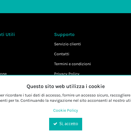
i Utili
Supporto
Servizio clienti
Contatti
Termini e condizioni
one
Privacy Policy
Cookie Policy
Questo sito web utilizza i cookie
r ricordare i tuoi dati di accesso, fornire un accesso sicuro, raccogliere 
enti per te. Continuando la navigazione nel sito acconsenti al nostro uti
Cookie Policy
Sì, accetto