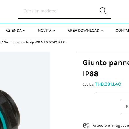
Skip to Main Content
AZIENDA
NOVITÀ
AREA DOWNLOAD
CONTAT
O
/
Giunto pannello 4p WP M25 D7-12 IP68
Giunto pann
IP68
THB.391.L4C
Codice:
R
Articolo in magazzi