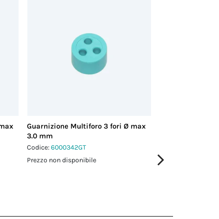
 max
Guarnizione Multiforo 3 fori Ø max
Guarnizione Multi
3.0 mm
3.0 mm
Codice:
6000342GT
Codice:
6000343GT
Prezzo non disponibile
Prezzo non disponi