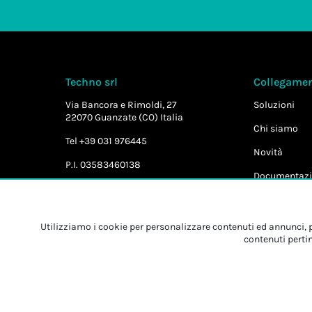
Techno srl
Collegament
Via Bancora e Rimoldi, 27
Soluzioni
22070 Guanzate (CO) Italia
Chi siamo
Tel +39 031 976445
Novità
P.I. 03583460138
Documentazi
Utilizziamo i cookie per personalizzare contenuti ed annunci, pe
contenuti pertin