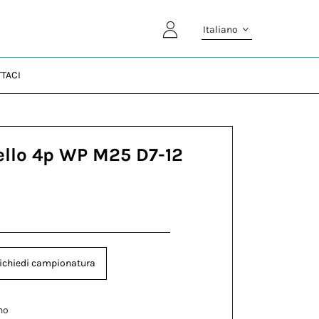
Italiano
TACI
ello 4p WP M25 D7-12
ichiedi campionatura
no