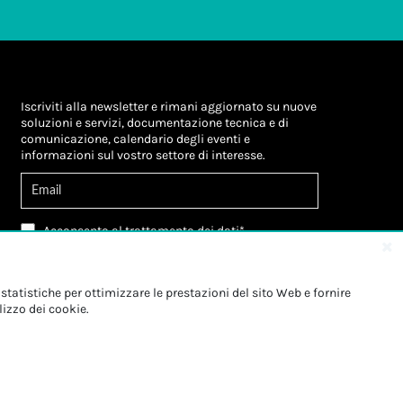
Iscriviti alla newsletter e rimani aggiornato su nuove
soluzioni e servizi, documentazione tecnica e di
comunicazione, calendario degli eventi e
informazioni sul vostro settore di interesse.
Acconsento al
trattamento dei dati
*
Letta l'informativa, autorizzo al
trattamento dei
miei dati personali
*
Letta l'informativa, autorizzo al trattamento dei
statistiche per ottimizzare le prestazioni del sito Web e fornire
miei dati personali a fini di
marketing
*
lizzo dei cookie.
Iscriviti