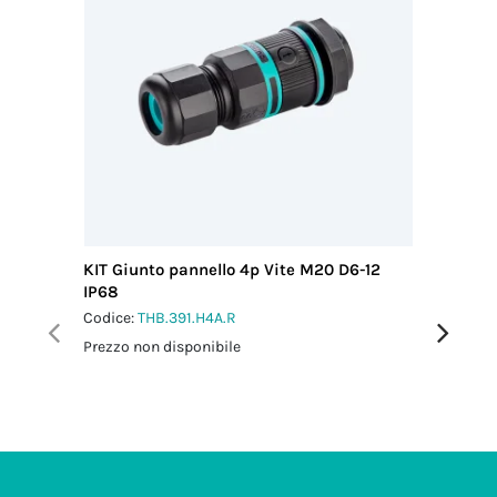
KIT Giunto pannello 4p Vite M20 D6-12
KIT Micr
IP68
pannello
Codice:
THB.391.H4A.R
Codice:
T
Prezzo non disponibile
Prezzo no