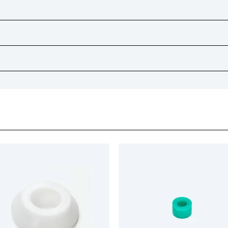
Silicone
TPE
Confezione industriale ( OEM )
Halogen Free - Silicone Free
Scatola
Ottone
10
Acciaio
138.00
Acciaio
400 x 210 x 170
85369010