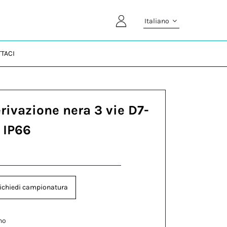
Italiano
TACI
rivazione nera 3 vie D7-
 IP66
ichiedi campionatura
no