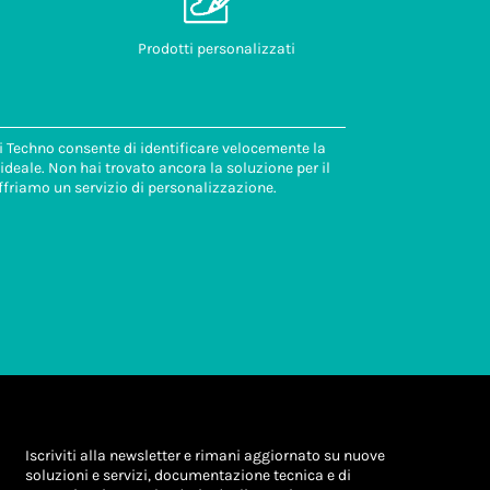
Prodotti personalizzati
di Techno consente di identificare velocemente la
deale. Non hai trovato ancora la soluzione per il
ffriamo un servizio di personalizzazione.
Iscriviti alla newsletter e rimani aggiornato su nuove
soluzioni e servizi, documentazione tecnica e di