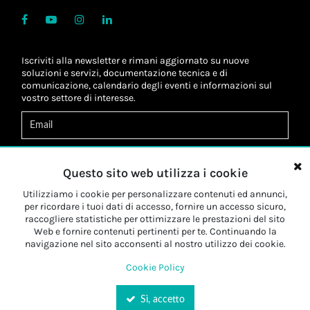
Iscriviti alla newsletter e rimani aggiornato su nuove
soluzioni e servizi, documentazione tecnica e di
comunicazione, calendario degli eventi e informazioni sul
vostro settore di interesse.
Acconsento al
trattamento dei dati
*
Letta l'informativa, autorizzo al
trattamento dei miei dati
Questo sito web utilizza i cookie
personali
*
Letta l'informativa, autorizzo al trattamento dei miei dati
Utilizziamo i cookie per personalizzare contenuti ed annunci,
personali a fini di
marketing
*
per ricordare i tuoi dati di accesso, fornire un accesso sicuro,
raccogliere statistiche per ottimizzare le prestazioni del sito
Web e fornire contenuti pertinenti per te. Continuando la
Iscriviti
navigazione nel sito acconsenti al nostro utilizzo dei cookie.
Cookie Policy
Sì, accetto