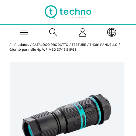
Skip to Main Content
All Products
/
CATALOGO PRODOTTO
/
TEETUBE
/
TH391 PANNELLO
/
Giunto pannello 4p WP M20 D7-13.5 IP68