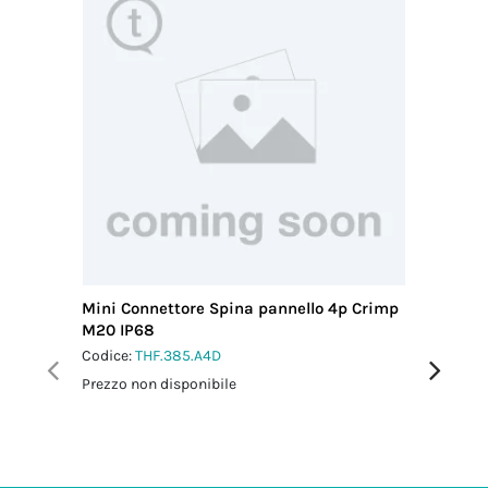
Mini Connettore Spina pannello 4p Crimp
Mini Con
M20 IP68
M20 IP6
Codice:
THF.385.A4D
Codice:
T
Prezzo non disponibile
Prezzo no