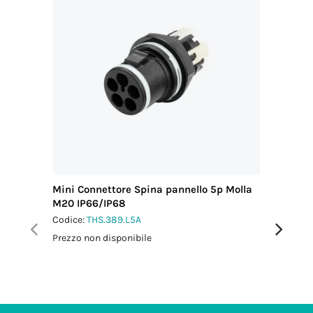
Coppia
serraggio
pressacavo-
connettore
3.0 Nm
Coppia
serraggio
dado-
pressacavo
4.0 Nm
Mini Connettore Spina pannello 5p Molla
Mini Con
M20 IP66/IP68
M20 IP6
Codice:
THS.389.L5A
Codice:
T
Prezzo non disponibile
Prezzo no