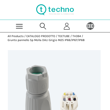
Skip to Main Content
All Products
/
CATALOGO PRODOTTO
/
TEETUBE
/
TH394
/
Giunto pannello 5p Molla DALI Grigio M25 IP66/IP67/IP68