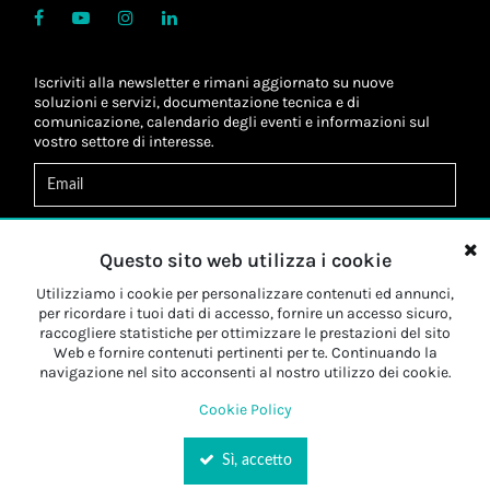
Iscriviti alla newsletter e rimani aggiornato su nuove
soluzioni e servizi, documentazione tecnica e di
comunicazione, calendario degli eventi e informazioni sul
vostro settore di interesse.
Acconsento al
trattamento dei dati
*
Letta l'informativa, autorizzo al
trattamento dei miei dati
Questo sito web utilizza i cookie
personali
*
Letta l'informativa, autorizzo al trattamento dei miei dati
Utilizziamo i cookie per personalizzare contenuti ed annunci,
personali a fini di
marketing
*
per ricordare i tuoi dati di accesso, fornire un accesso sicuro,
raccogliere statistiche per ottimizzare le prestazioni del sito
Web e fornire contenuti pertinenti per te. Continuando la
Iscriviti
navigazione nel sito acconsenti al nostro utilizzo dei cookie.
Cookie Policy
Sì, accetto