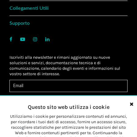
Collegamenti Utili
Supporto
Iscriviti alla newsletter e rimani aggiornato su nuove
soluzioni e servizi, documentazione tecnica e di
comunicazione, calendario degli eventi e informazioni sul
vostro settore di interesse.
Acconsento al
trattamento dei dati
*
Letta l'informativa, autorizzo al
trattamento dei miei dati
Questo sito web utilizza i cookie
personali
*
Letta l'informativa, autorizzo al trattamento dei miei dati
Utilizziamo i cookie per personalizzare contenuti ed annunci,
personali a fini di
marketing
*
per ricordare i tuoi dati di accesso, fornire un accesso sicuro,
raccogliere statistiche per ottimizzare le prestazioni del sito
Web e fornire contenuti pertinenti per te. Continuando la
Iscriviti