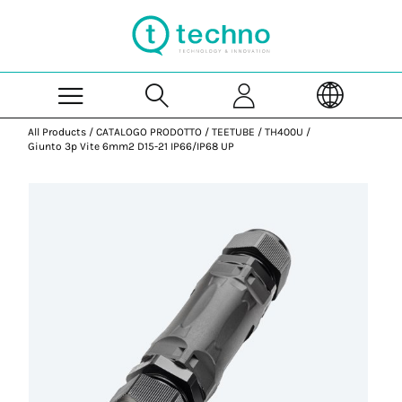
Skip to Main Content
All Products
/
CATALOGO PRODOTTO
/
TEETUBE
/
TH400U
/
Giunto 3p Vite 6mm2 D15-21 IP66/IP68 UP