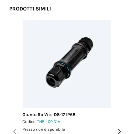
PRODOTTI SIMILI
Giunto 5p Vite D8-17 IP68
Giunto 4
Codice:
THB.400.D1A
Codice:
T
Prezzo non disponibile
Prezzo no