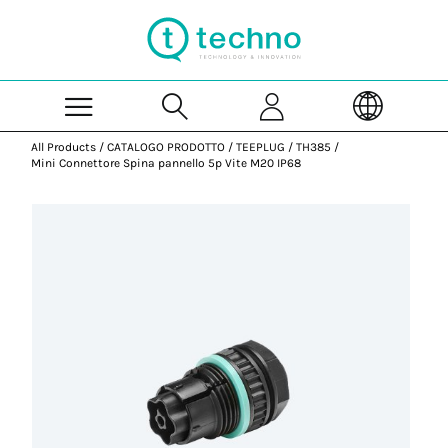
Skip to Main Content
All Products
/
CATALOGO PRODOTTO
/
TEEPLUG
/
TH385
/
Mini Connettore Spina pannello 5p Vite M20 IP68