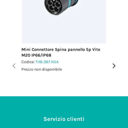
Mini Connettore Spina pannello 5p Vite
Connett
M20 IP66/IP68
IP68
Codice:
THB.387.N5A
Codice:
T
Prezzo non disponibile
Prezzo no
Servizio clienti