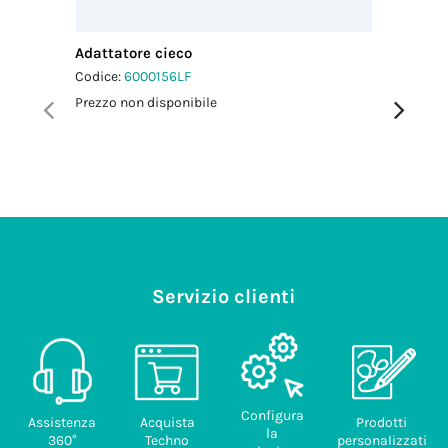
dado-
pressacavo
2.5 Nm
Adattatore cieco
Guarnizi
mm
Coppia di
Codice:
6000156LF
serraggio viti
Codice:
6
Prezzo non disponibile
coperchio
Prezzo no
1.0 Nm
Servizio clienti
Configura
Assistenza
Acquista
Prodotti
la
360°
Techno
personalizzati