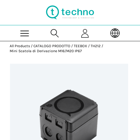
Skip to Main Content
All Products
/
CATALOGO PRODOTTO
/
TEEBOX
/
TH212
/
Mini Scatola di Derivazione M16/M20 IP67