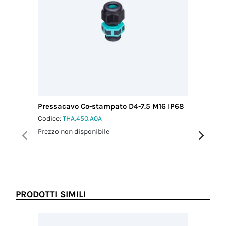
Pressacavo Co-stampato D4-7.5 M16 IP68
Pressac
IP68
Codice:
THA.450.A0A
Codice:
T
Prezzo non disponibile
Prezzo no
PRODOTTI SIMILI