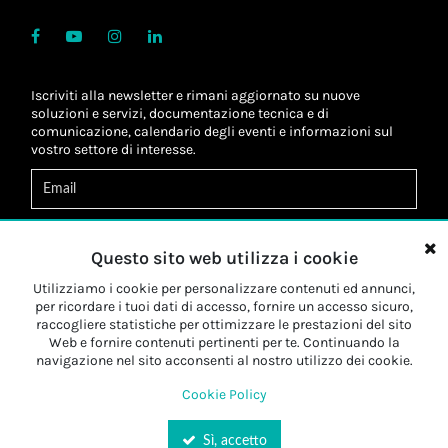
Iscriviti alla newsletter e rimani aggiornato su nuove
soluzioni e servizi, documentazione tecnica e di
comunicazione, calendario degli eventi e informazioni sul
vostro settore di interesse.
Acconsento al
trattamento dei dati
*
Letta l'informativa, autorizzo al
trattamento dei miei dati
Questo sito web utilizza i cookie
personali
*
Letta l'informativa, autorizzo al trattamento dei miei dati
Utilizziamo i cookie per personalizzare contenuti ed annunci,
personali a fini di
marketing
*
per ricordare i tuoi dati di accesso, fornire un accesso sicuro,
raccogliere statistiche per ottimizzare le prestazioni del sito
Web e fornire contenuti pertinenti per te. Continuando la
Iscriviti
navigazione nel sito acconsenti al nostro utilizzo dei cookie.
Cookie Policy
Sì, accetto