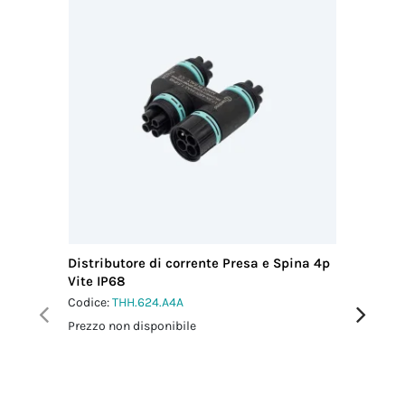
Distributore di corrente Presa e Spina 4p
Scatola 
Vite IP68
IP66/IP
Codice:
THH.624.A4A
Codice:
T
Prezzo non disponibile
Prezzo no