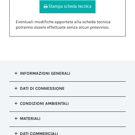
Stampa scheda tecnica
Eventuali modifiche apportate alla scheda tecnica
potranno essere effettuate senza alcun preavviso.
INFORMAZIONI GENERALI
Tipo di
DATI DI CONNESSIONE
installazione
Accessori di fissaggio connettore
*Viti per trattenere il cavo codice
CONDIZIONI AMBIENTALI
Configurazione
601000600 da ordinare separatamente
Accessori di fissaggio connettore
Resistenza alla
Colore
MATERIALI
corrosione
Naturale
Salt mist test : EN60068-2-11:2000
Corpo
DATI COMMERCIALI
Temperatura